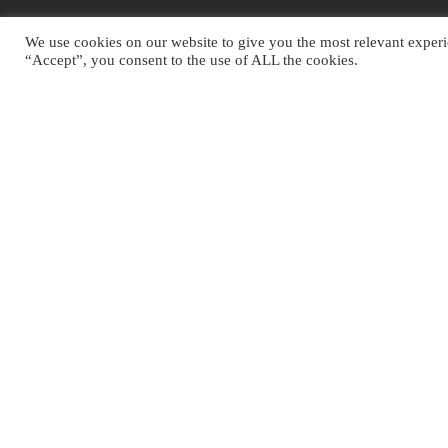
MENANGKAN KOMP
We use cookies on our website to give you the most relevant experi
DAPAT MEMBERIK
“Accept”, you consent to the use of ALL the cookies.
Untuk memenagkan
page yang dapat m
design landing pa
memastikan iklan 
tinggi dan mulai 