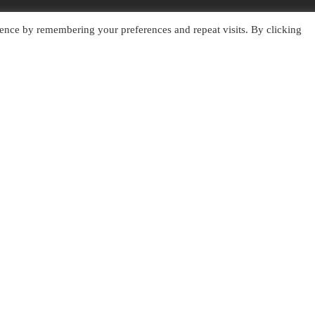
ETISI BERIKLAN PPC DENGAN 
ence by remembering your preferences and repeat visits. By clicking
AN BANYAK KONVERSI
 kompetisi iklan PPC Anda mem
emberikan konversi tinggi. Ka
ge yang dapat memberikan konver
Ada mendapatkan performa terba
membuat keuntungan untuk bisn